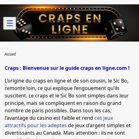
☰
Accueil
Craps : Bienvenue sur le guide craps en ligne.com !
L’origine du craps en ligne et de son cousin, le Sic Bo,
remonte loin, ce qui explique l’engouement qu’ils
suscitent. Le craps et le Sic Bo sont simples dans leur
principe, mais se compliquent en raison du grand
nombre de paris possibles. Dans tous les cas,
l’avantage du casino est faible et rend
ces jeux
attractifs pour les adeptes
de jeux d’argent simples et
divertissants au Canada. Mais attention : ils ne sont