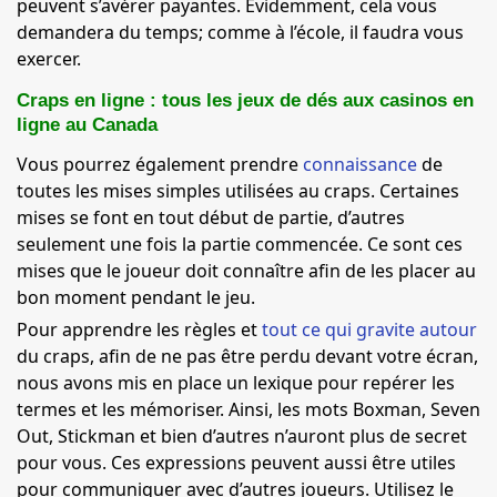
peuvent s’avérer payantes. Évidemment, cela vous
demandera du temps; comme à l’école, il faudra vous
exercer.
Craps en ligne : tous les jeux de dés aux casinos en
ligne au Canada
Vous pourrez également prendre
connaissance
de
toutes les mises simples utilisées au craps. Certaines
mises se font en tout début de partie, d’autres
seulement une fois la partie commencée. Ce sont ces
mises que le joueur doit connaître afin de les placer au
bon moment pendant le jeu.
Pour apprendre les règles et
tout ce qui gravite autour
du craps, afin de ne pas être perdu devant votre écran,
nous avons mis en place un lexique pour repérer les
termes et les mémoriser. Ainsi, les mots Boxman, Seven
Out, Stickman et bien d’autres n’auront plus de secret
pour vous. Ces expressions peuvent aussi être utiles
pour communiquer avec d’autres joueurs. Utilisez le