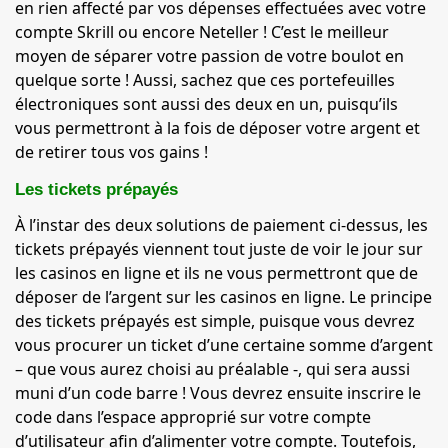
en rien affecté par vos dépenses effectuées avec votre
compte Skrill ou encore Neteller ! C’est le meilleur
moyen de séparer votre passion de votre boulot en
quelque sorte ! Aussi, sachez que ces portefeuilles
électroniques sont aussi des deux en un, puisqu’ils
vous permettront à la fois de déposer votre argent et
de retirer tous vos gains !
Les tickets prépayés
À l’instar des deux solutions de paiement ci-dessus, les
tickets prépayés viennent tout juste de voir le jour sur
les casinos en ligne et ils ne vous permettront que de
déposer de l’argent sur les casinos en ligne. Le principe
des tickets prépayés est simple, puisque vous devrez
vous procurer un ticket d’une certaine somme d’argent
– que vous aurez choisi au préalable -, qui sera aussi
muni d’un code barre ! Vous devrez ensuite inscrire le
code dans l’espace approprié sur votre compte
d’utilisateur afin d’alimenter votre compte. Toutefois,