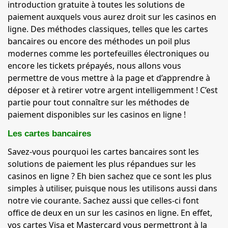
introduction gratuite à toutes les solutions de
paiement auxquels vous aurez droit sur les casinos en
ligne. Des méthodes classiques, telles que les cartes
bancaires ou encore des méthodes un poil plus
modernes comme les portefeuilles électroniques ou
encore les tickets prépayés, nous allons vous
permettre de vous mettre à la page et d’apprendre à
déposer et à retirer votre argent intelligemment ! C’est
partie pour tout connaître sur les méthodes de
paiement disponibles sur les casinos en ligne !
Les cartes bancaires
Savez-vous pourquoi les cartes bancaires sont les
solutions de paiement les plus répandues sur les
casinos en ligne ? Eh bien sachez que ce sont les plus
simples à utiliser, puisque nous les utilisons aussi dans
notre vie courante. Sachez aussi que celles-ci font
office de deux en un sur les casinos en ligne. En effet,
vos cartes Visa et Mastercard vous permettront à la